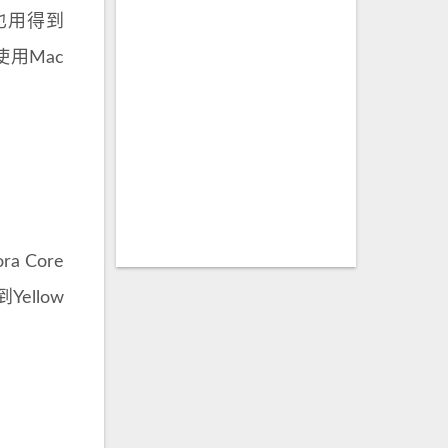
也用得到
使用Mac
 Core
llow