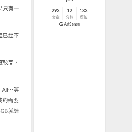
果只有一
293
12
183
文章
分類
標籤
AdSense
體已經不
難度較高，
All⋯等
裝約需要
5GB就綽