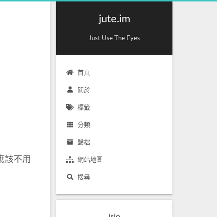
jute.im
Just Use The Eyes
首頁
關於
標籤
分類
歸檔
體應該不用
網站地圖
搜尋
jsio