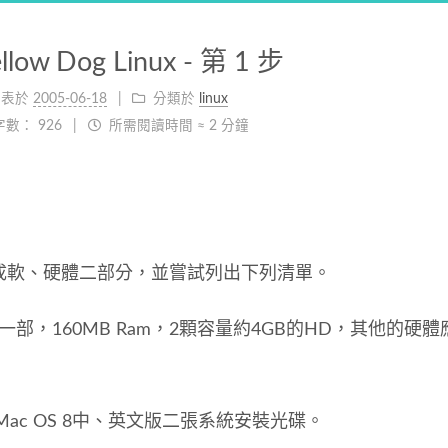
low Dog Linux - 第 1 步
發表於
2005-06-18
分類於
linux
字數：
926
所需閱讀時間 ≈
2 分鐘
成軟、硬體二部分，並嘗試列出下列清單。
200一部，160MB Ram，2顆容量約4GB的HD，其他的硬
有Mac OS 8中、英文版二張系統安裝光碟。