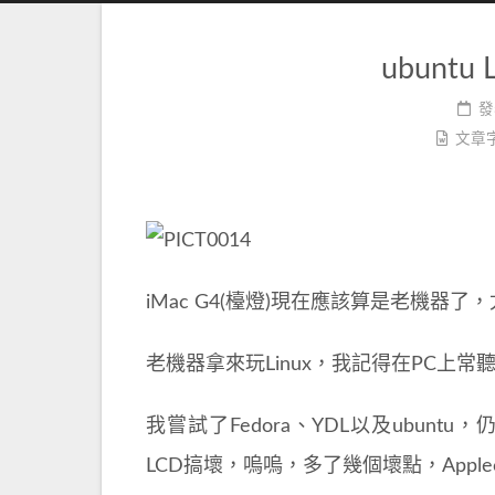
ubuntu 
發
文章
iMac G4(檯燈)現在應該算是老機器了
老機器拿來玩Linux，我記得在PC上常
我嘗試了Fedora、YDL以及ubun
LCD搞壞，嗚嗚，多了幾個壞點，Appl