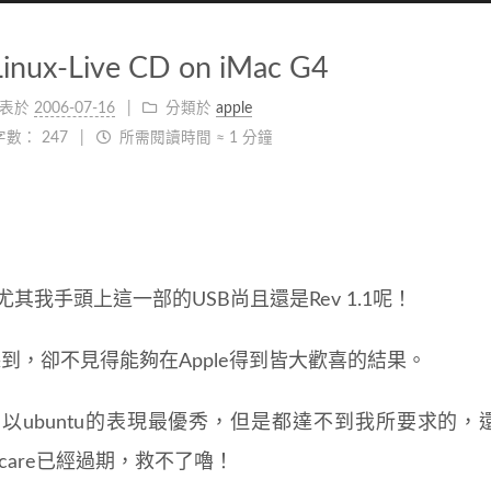
Linux-Live CD on iMac G4
表於
2006-07-16
分類於
apple
字數：
247
所需閱讀時間 ≈
1 分鐘
，尤其我手頭上這一部的USB尚且還是Rev 1.1呢！
聽到，卻不見得能夠在Apple得到皆大歡喜的結果。
tu，仍以ubuntu的表現最優秀，但是都達不到我所要求的
ecare已經過期，救不了嚕！