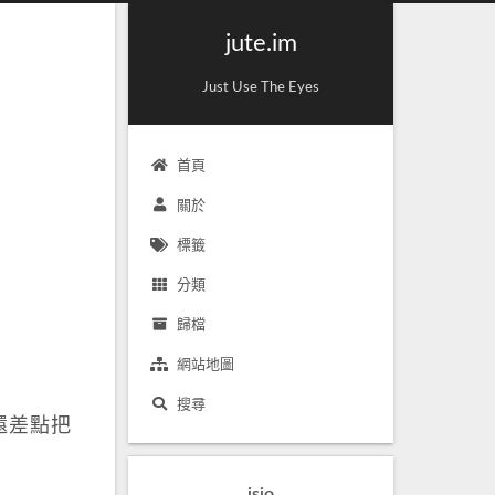
jute.im
Just Use The Eyes
首頁
關於
標籤
分類
歸檔
網站地圖
搜尋
，還差點把
jsio